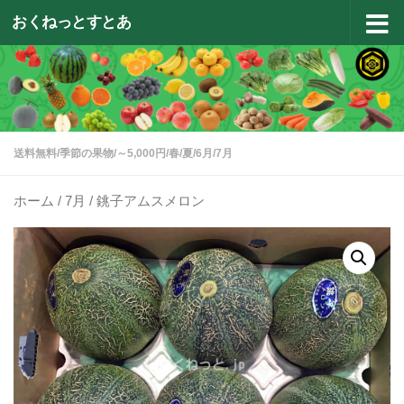
おくねっとすとあ
コンテンツへスキップ
送料無料
/
季節の果物
/
～5,000円
/
春
/
夏
/
6月
/
7月
ホーム
/
7月
/ 銚子アムスメロン