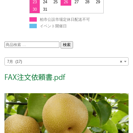
23
24
25
26
27
28
29
30
31
柏市公設市場定休日配送不可
イベント開催日
検
検索
索
対
7月 (17)
×
象: